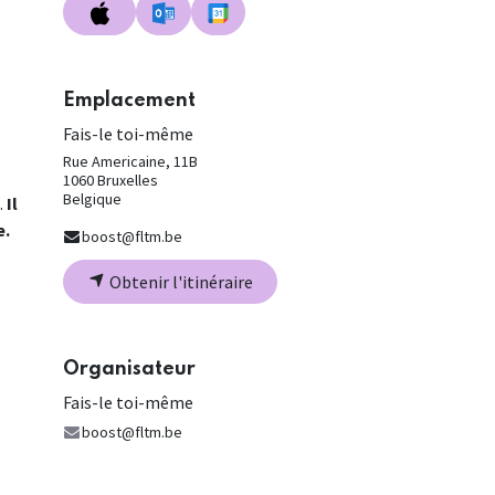
Emplacement
Fais-le toi-même
Rue Americaine, 11B
1060 Bruxelles
Belgique
.
Il
e.
boost@fltm.be
Obtenir l'itinéraire
Organisateur
Fais-le toi-même
boost@fltm.be